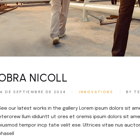
OBRA NICOLL
16 DE SEPTIEMBRE DE 2024
INNOVATIONS
BY T
See our latest works in the gallery Lorem ipsum dolors sit am
eterorew llum ididuntt ut ores et oremis ipsum dolors sit amet
eiusmod tempor incp tate velit ese. Ultrices vitae nus aucto
phasell