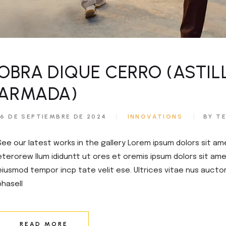
OBRA DIQUE CERRO (ASTIL
ARMADA)
16 DE SEPTIEMBRE DE 2024
INNOVATIONS
BY T
See our latest works in the gallery Lorem ipsum dolors sit am
eterorew llum ididuntt ut ores et oremis ipsum dolors sit amet
eiusmod tempor incp tate velit ese. Ultrices vitae nus aucto
phasell
READ MORE