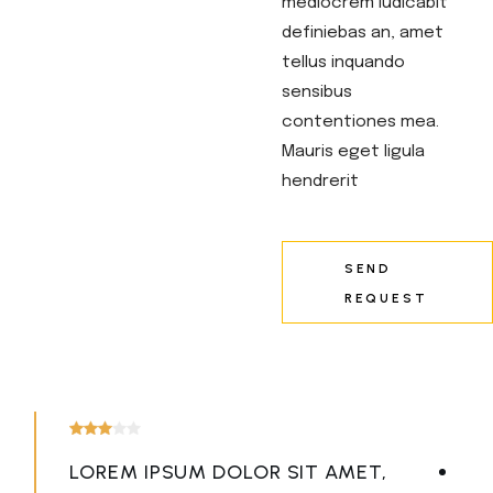
mediocrem iudicabit
definiebas an, amet
tellus inquando
sensibus
contentiones mea.
Mauris eget ligula
hendrerit
SEND
REQUEST
LOREM IPSUM DOLOR SIT AMET,
DOLOR SIT AMET, CONSECTETUR
DOLOR SIT AMET, CONSECTETUR
LOREM IPSUM DOLOR SIT AMET,
DOLOR SIT AMET, CONSECTETUR