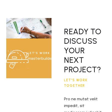
READY TO
DISCUSS
YOUR
LET'S WORK TOGETHER
NEXT
masterbuilder@example.com
PROJECT?
LET'S WORK
TOGETHER
Pro ne mutat velit
impedit, sit