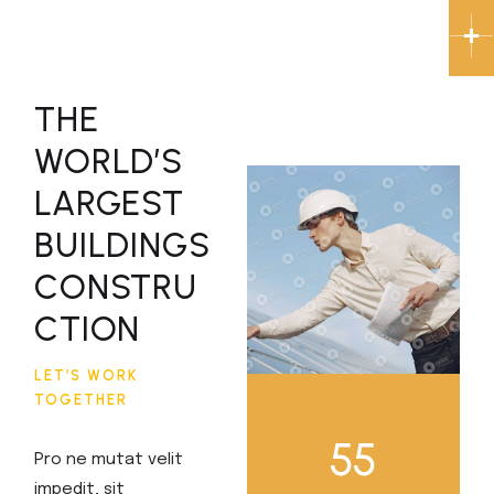
master.builder
THE
WORLD’S
LARGEST
BUILDINGS
CONSTRU
CTION
LET’S WORK
TOGETHER
55
Pro ne mutat velit
impedit, sit