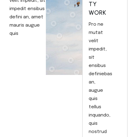
velit impedit, sit
TY
impedit ensibus
WORK
defini an, amet
Pro ne
mauris augue
mutat
quis
velit
impedit,
sit
ensibus
definiebas
an,
augue
quis
tellus
inquando,
quis
nostrud