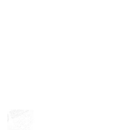
ONE OF THE WORLD’S
LARGEST BUILDINGS
CONSTRUCTION
LET'S WORK TOGETHER
HAVE AN ISSUE? 24/7 EMERGENCY SERVICE
+0800 2399 436 228