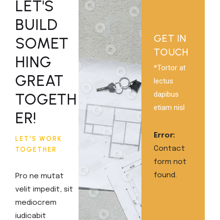
LET'S
BUILD
GET IN
SOMET
TOUCH
HING
*Tortor at
GREAT
lectus
dapibus
TOGETH
etiam nisl
ER!
Error:
LET'S WORK
Contact
TOGETHER
form not
found.
Pro ne mutat
velit impedit, sit
mediocrem
iudicabit